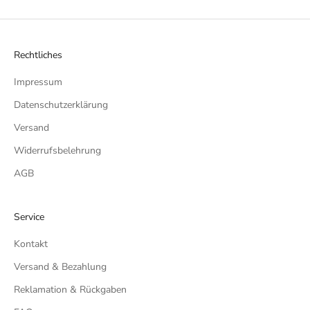
a
b
o
n
Rechtliches
n
Impressum
i
e
Datenschutzerklärung
r
Versand
e
h
Widerrufsbelehrung
i
AGB
e
r
d
Service
e
Kontakt
n
N
Versand & Bezahlung
e
Reklamation & Rückgaben
w
s