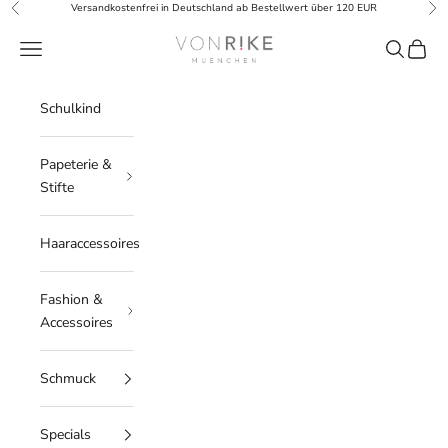
Zum Inhalt springen
Versandkostenfrei in Deutschland ab Bestellwert über 120 EUR
Zurück
Vor
Von Rike
Navigationsmenü öffnen
Suche öff
Warenk
Schulkind
Papeterie &
Stifte
Haaraccessoires
Fashion &
Accessoires
Schmuck
Specials