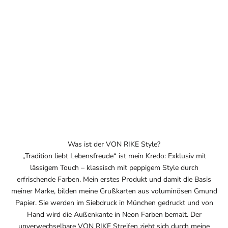
t
e
r
D
u
h
a
s
t
L
u
Was ist der VON RIKE Style?
s
„Tradition liebt Lebensfreude“ ist mein Kredo: Exklusiv mit
t
lässigem Touch – klassisch mit peppigem Style durch
a
erfrischende Farben. Mein erstes Produkt und damit die Basis
u
meiner Marke, bilden meine Grußkarten aus voluminösen Gmund
f
Papier. Sie werden im Siebdruck in München gedruckt und von
r
Hand wird die Außenkante in Neon Farben bemalt. Der
i
unverwechselbare VON RIKE Streifen zieht sich durch meine
c